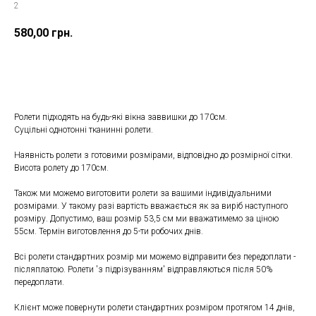
2
580,00
грн.
У КОШИК
Ролети підходять на будь-які вікна заввишки до 170см.
Суцільні однотонні тканинні ролети.
Наявність ролети з готовими розмірами, відповідно до розмірної сітки.
Висота ролету до 170см.
Також ми можемо виготовити ролети за вашими індивідуальними
розмірами. У такому разі вартість вважається як за виріб наступного
розміру. Допустимо, ваш розмір 53,5 см ми вважатимемо за ціною
55см. Термін виготовлення до 5-ти робочих днів.
Всі ролети стандартних розмір ми можемо відправити без передоплати -
післяплатою. Ролети 'з підрізуванням' відправляються після 50%
передоплати.
Клієнт може повернути ролети стандартних розміром протягом 14 днів,