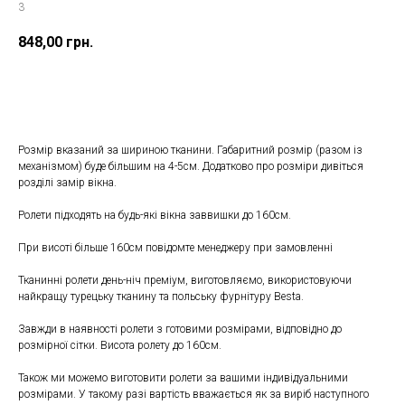
3
848,00
грн.
У КОШИК
Розмір вказаний за шириною тканини. Габаритний розмір (разом із
механізмом) буде більшим на 4-5см. Додатково про розміри дивіться
розділі замір вікна.
Ролети підходять на будь-які вікна заввишки до 160см.
При висоті більше 160см повідомте менеджеру при замовленні
Тканинні ролети день-ніч преміум, виготовляємо, використовуючи
найкращу турецьку тканину та польську фурнітуру Besta.
Завжди в наявності ролети з готовими розмірами, відповідно до
розмірної сітки. Висота ролету до 160см.
Також ми можемо виготовити ролети за вашими індивідуальними
розмірами. У такому разі вартість вважається як за виріб наступного